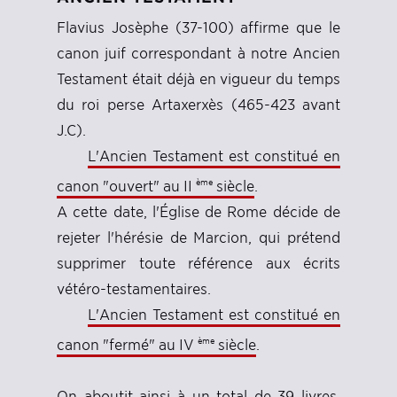
Flavius Josèphe (37-100) affirme que le
canon juif correspondant à notre Ancien
Testament était déjà en vigueur du temps
du roi perse Artaxerxès (465-423 avant
J.C).
L'Ancien Testament est constitué en
ème
canon "ouvert" au II
siècle
.
A cette date, l'Église de Rome décide de
rejeter l'hérésie de Marcion, qui prétend
supprimer toute référence aux écrits
vétéro-testamentaires.
L'Ancien Testament est constitué en
ème
canon "fermé" au IV
siècle
.
On aboutit ainsi à un total de 39 livres,