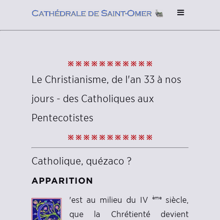
※ ※ ※ ※ ※ ※ ※ ※ ※ ※ ※
Le Christianisme, de l'an 33 à nos
jours - des Catholiques aux
Pentecotistes
※ ※ ※ ※ ※ ※ ※ ※ ※ ※ ※
Catholique, quézaco ?
APPARITION
ème
'est au milieu du IV
siècle,
que la Chrétienté devient