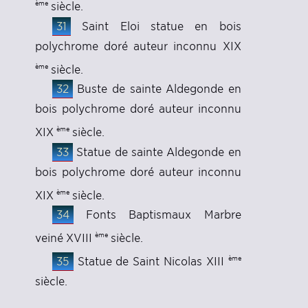
ème
siècle.
31
Saint Eloi statue en bois
polychrome doré auteur inconnu XIX
ème
siècle.
32
Buste de sainte Aldegonde en
bois polychrome doré auteur inconnu
ème
XIX
siècle.
33
Statue de sainte Aldegonde en
bois polychrome doré auteur inconnu
ème
XIX
siècle.
34
Fonts Baptismaux Marbre
ème
veiné XVIII
siècle.
ème
35
Statue de Saint Nicolas XIII
siècle.