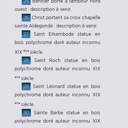
24
Bénitier porte à tambour nord
ouest : description à venir.
26
Christ portant sa croix chapelle
sainte Aldegonde : description à venir.
27
Saint Erkembode statue en
bois polychrome doré auteur inconnu
ème
XIX
siècle.
28
Saint Roch statue en bois
polychrome doré auteur inconnu XIX
ème
siècle.
29
Saint Léonard statue en bois
polychrome doré auteur inconnu XIX
ème
siècle.
30
Sainte Barbe statue en bois
polychrome doré auteur inconnu XIX